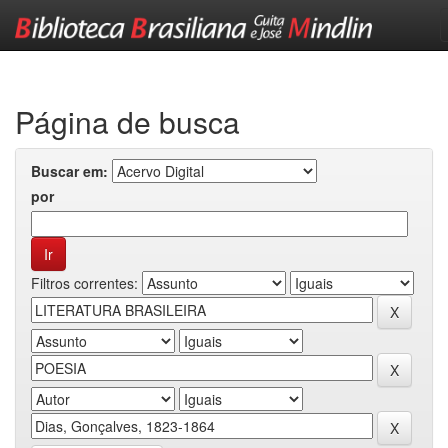
Skip
navigation
Página de busca
Buscar em:
por
Filtros correntes: