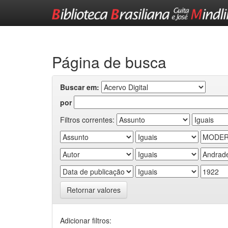
Skip
navigation
Página de busca
Buscar em:
por
Filtros correntes:
Retornar valores
Adicionar filtros: