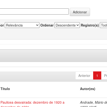
por
Ordenar
Registro(s)
Anterior
1
P
Título
Autor(es)
Paulicea desvairada: dezembro de 1920 a
Andrade, Mário d