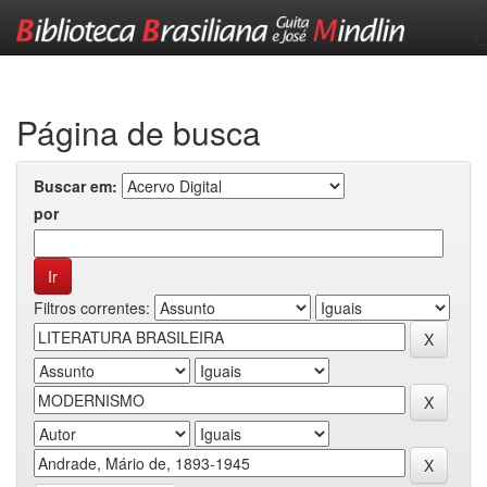
Skip
navigation
Página de busca
Buscar em:
por
Filtros correntes: