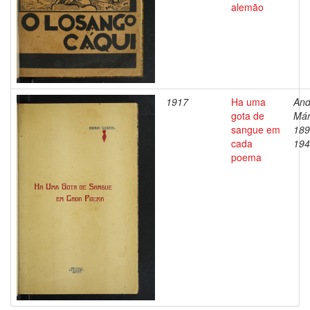
alemão
1917
Ha uma
And
gota de
Már
sangue em
189
cada
194
poema