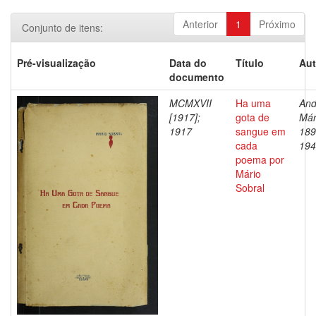
Anterior
1
Próximo
Conjunto de itens:
Pré-visualização
Data do
Título
Aut
documento
MCMXVII
Ha uma
And
[1917];
gota de
Már
1917
sangue em
189
cada
194
poema por
Mário
Sobral