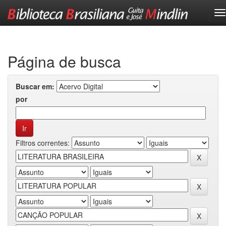
Skip
navigation
Página de busca
Buscar em:
por
Filtros correntes: