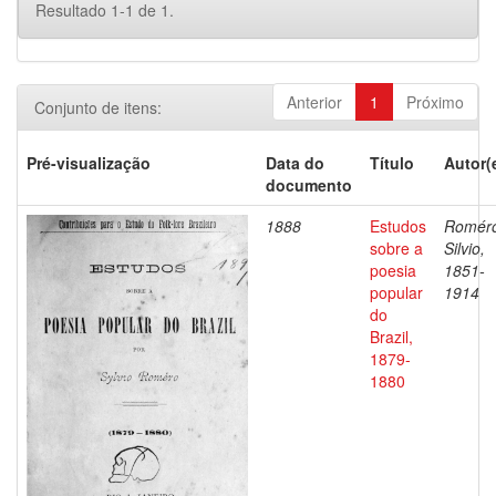
Resultado 1-1 de 1.
Anterior
1
Próximo
Conjunto de itens:
Pré-visualização
Data do
Título
Autor(
documento
1888
Estudos
Romér
sobre a
Silvio,
poesia
1851-
popular
1914
do
Brazil,
1879-
1880