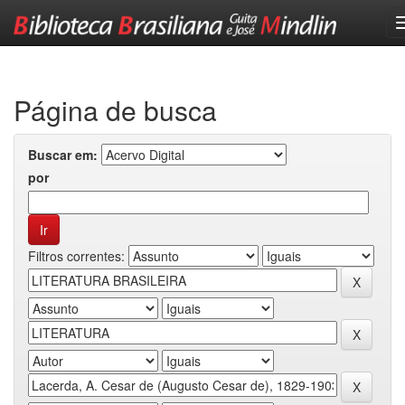
Skip
navigation
Página de busca
Buscar em:
por
Filtros correntes: