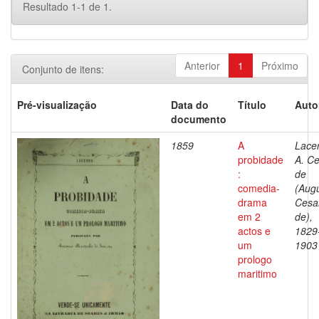
Resultado 1-1 de 1.
Anterior
1
Próximo
Conjunto de itens:
Pré-visualização
Data do
Título
Auto
documento
1859
A
Lace
probidade
A. C
:
de
comedia-
(Aug
drama
Cesa
em 2
de),
actos e
1829
um
1903
prologo
maritimo