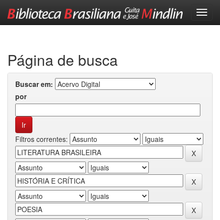
Skip
navigation
Página de busca
Buscar em:
por
Filtros correntes: