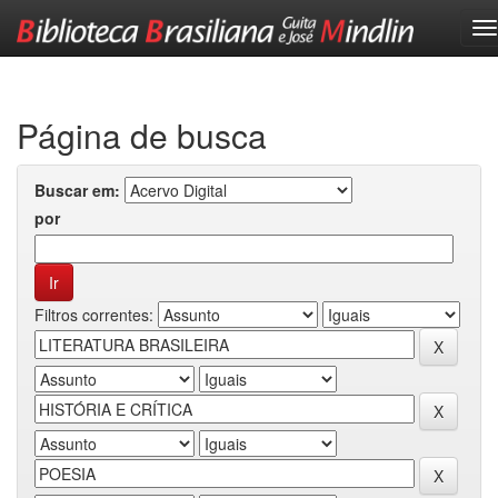
Skip
navigation
Página de busca
Buscar em:
por
Filtros correntes: