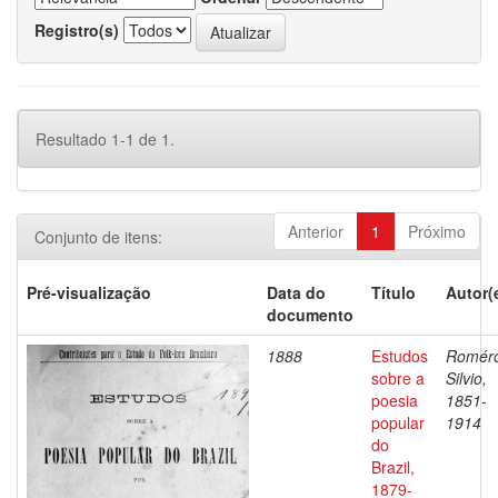
Registro(s)
Resultado 1-1 de 1.
Anterior
1
Próximo
Conjunto de itens:
Pré-visualização
Data do
Título
Autor(
documento
1888
Estudos
Romér
sobre a
Silvio,
poesia
1851-
popular
1914
do
Brazil,
1879-