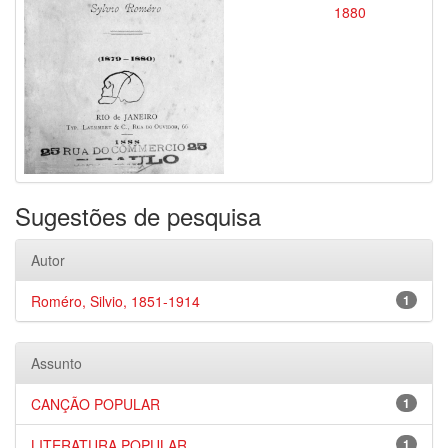
1880
Sugestões de pesquisa
Autor
Roméro, Silvio, 1851-1914
1
Assunto
CANÇÃO POPULAR
1
LITERATURA POPULAR
1