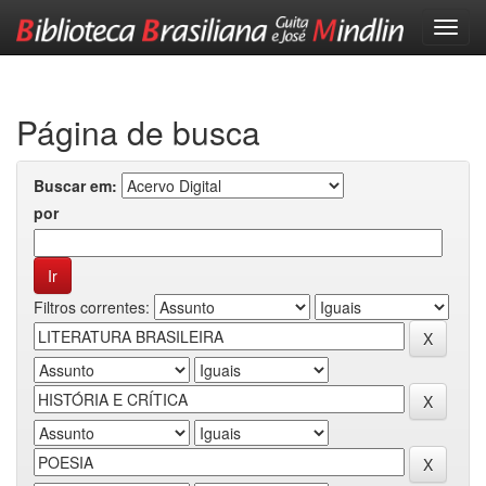
Skip
navigation
Página de busca
Buscar em:
por
Filtros correntes: