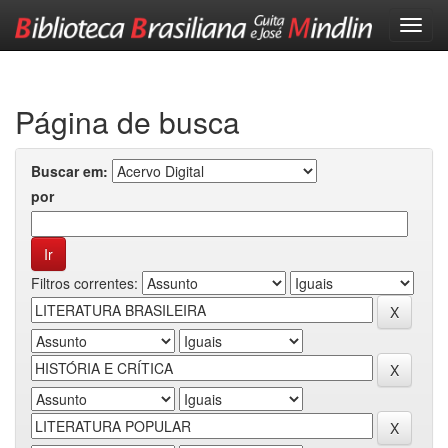
Skip
navigation
Página de busca
Buscar em:
por
Filtros correntes: