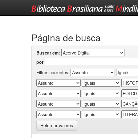
Skip
navigation
Página de busca
Buscar em:
por
Filtros correntes:
Retornar valores