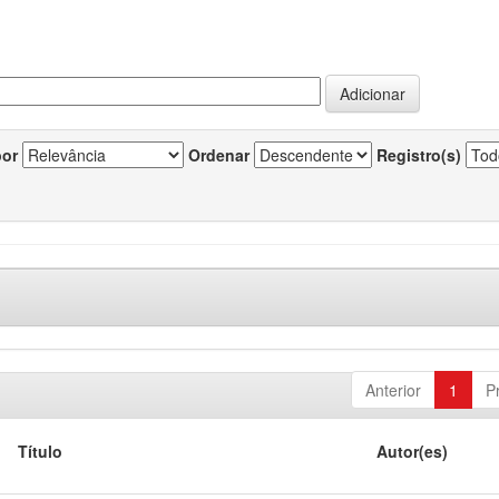
por
Ordenar
Registro(s)
Anterior
1
P
Título
Autor(es)