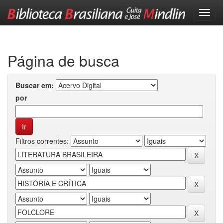
Skip
navigation
Página de busca
Buscar em:
por
Filtros correntes: