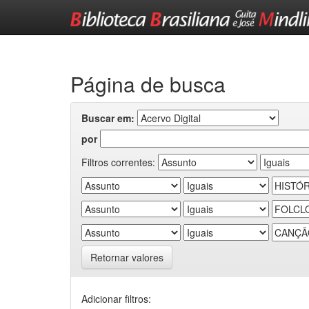
Skip
navigation
Página de busca
Buscar em:
por
Filtros correntes:
Retornar valores
Adicionar filtros: