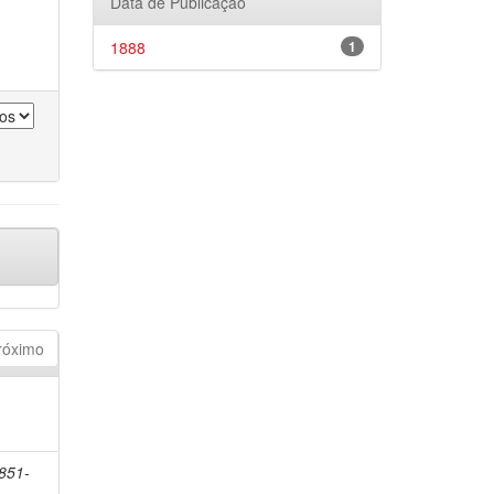
Data de Publicação
1888
1
róximo
1851-