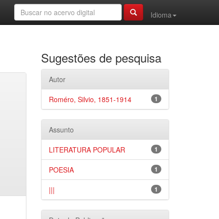
Idioma
Sugestões de pesquisa
Autor
Roméro, Silvio, 1851-1914
1
Assunto
LITERATURA POPULAR
1
POESIA
1
|||
1