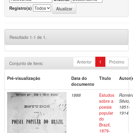
Registro(s)
Resultado 1-1 de 1.
Anterior
1
Próximo
Conjunto de itens:
Pré-visualização
Data do
Título
Autor(
documento
1888
Estudos
Romér
sobre a
Silvio,
poesia
1851-
popular
1914
do
Brazil,
1879-