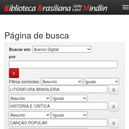
Skip
navigation
Página de busca
Buscar em:
por
Filtros correntes: