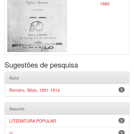
1880
Sugestões de pesquisa
Autor
Roméro, Silvio, 1851-1914
1
Assunto
LITERATURA POPULAR
1
|||
1