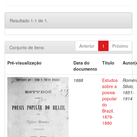
Resultado 1-1 de 1.
Anterior
1
Próximo
Conjunto de itens:
Pré-visualização
Data do
Título
Autor(
documento
1888
Estudos
Romér
sobre a
Silvio,
poesia
1851-
popular
1914
do
Brazil,
1879-
1880