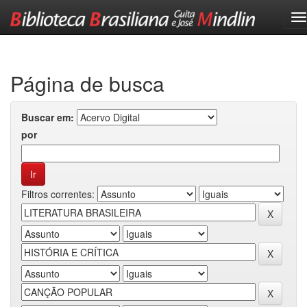
Skip
navigation
Página de busca
Buscar em:
por
Filtros correntes: