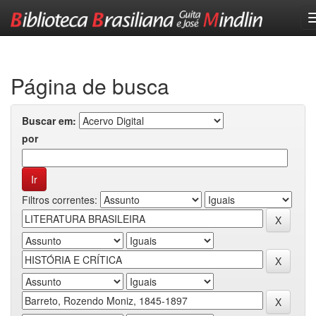
Skip
navigation
Página de busca
Buscar em:
por
Filtros correntes: