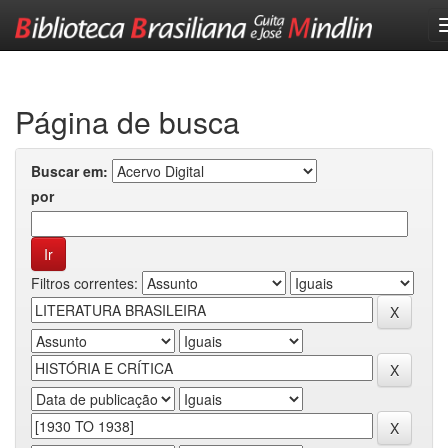
Skip
navigation
Página de busca
Buscar em:
por
Filtros correntes: