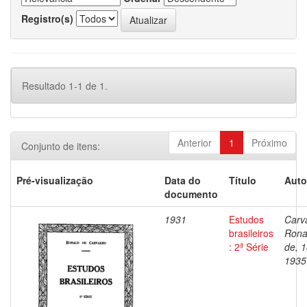
Registro(s)
Resultado 1-1 de 1.
Anterior
1
Próximo
Conjunto de itens:
Pré-visualização
Data do
Título
Auto
documento
1931
Estudos
Carv
brasileiros
Rona
: 2ª Série
de, 
1935