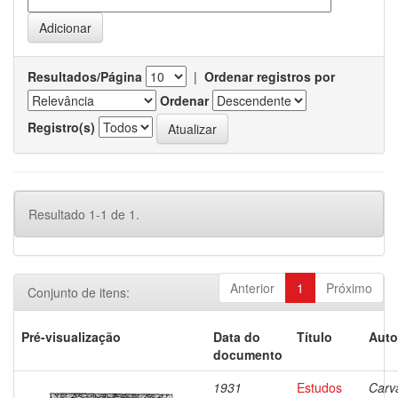
Resultados/Página
|
Ordenar registros por
Ordenar
Registro(s)
Resultado 1-1 de 1.
Anterior
1
Próximo
Conjunto de itens:
Pré-visualização
Data do
Título
Auto
documento
1931
Estudos
Carv