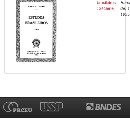
brasileiros
Rona
: 2ª Série
de, 
1935