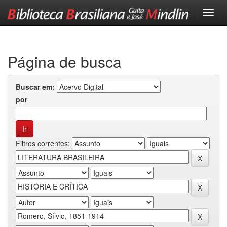
Skip
navigation
Página de busca
Buscar em:
por
Filtros correntes: