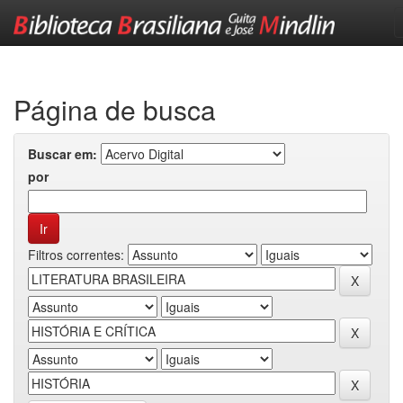
Skip
navigation
Página de busca
Buscar em:
por
Filtros correntes: