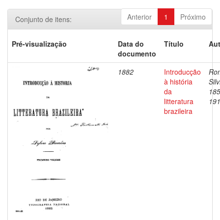
Anterior
1
Próximo
Conjunto de itens:
Pré-visualização
Data do
Título
Aut
documento
1882
Introducção
Ro
à história
Silv
da
185
litteratura
19
brazileira