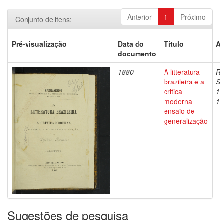
Anterior
1
Próximo
Conjunto de itens:
Pré-visualização
Data do
Título
A
documento
1880
A litteratura
R
brazileira e a
S
critica
1
moderna:
1
ensaio de
generalização
Sugestões de pesquisa