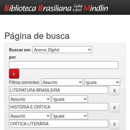
Skip
navigation
Página de busca
Buscar em:
por
Filtros correntes: