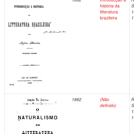
história da
S
litteratura
1
brazileira
1
1882
(Não
R
definido)
S
1
1