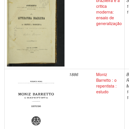
brazileira e a
S
critica
1
moderna:
1
ensaio de
generalização
1886
Moniz
B
Barretto : o
R
repentista :
M
estudo
1
1