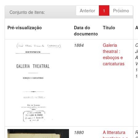
Anterior
1
Próximo
Conjunto de itens:
Pré-visualização
Data do
Título
A
documento
1884
Galeria
C
theatral :
J
esboços e
A
caricaturas
V
1
1
1880
A litteratura
R