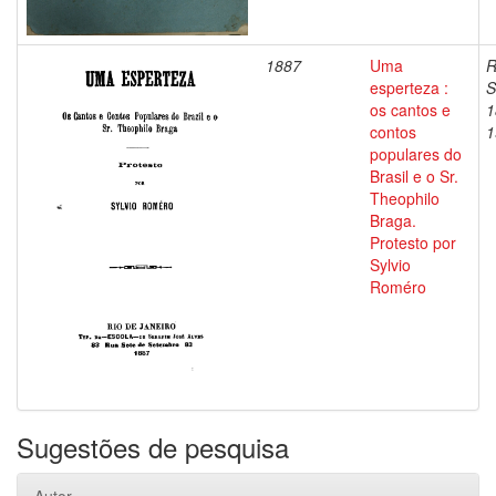
1887
Uma
R
esperteza :
S
os cantos e
1
contos
1
populares do
Brasil e o Sr.
Theophilo
Braga.
Protesto por
Sylvio
Roméro
Sugestões de pesquisa