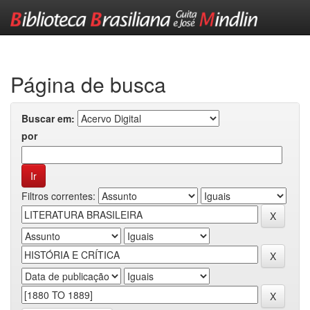
Skip
navigation
Página de busca
Buscar em:
por
Filtros correntes: