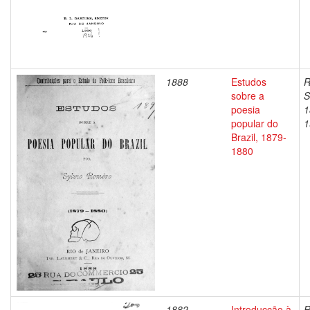
1888
Estudos
R
sobre a
S
poesia
1
popular do
1
Brazil, 1879-
1880
1882
Introducção à
R