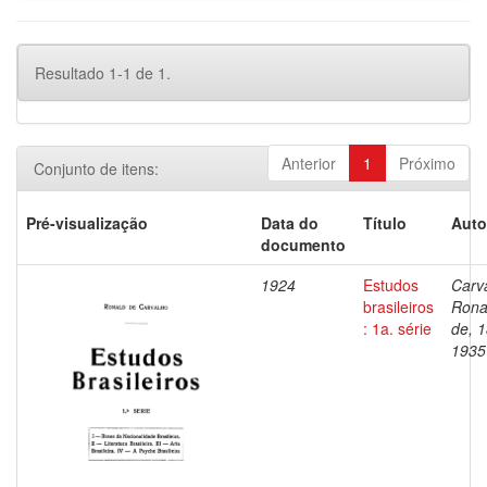
Resultado 1-1 de 1.
Anterior
1
Próximo
Conjunto de itens:
Pré-visualização
Data do
Título
Auto
documento
1924
Estudos
Carv
brasileiros
Rona
: 1a. série
de, 
1935