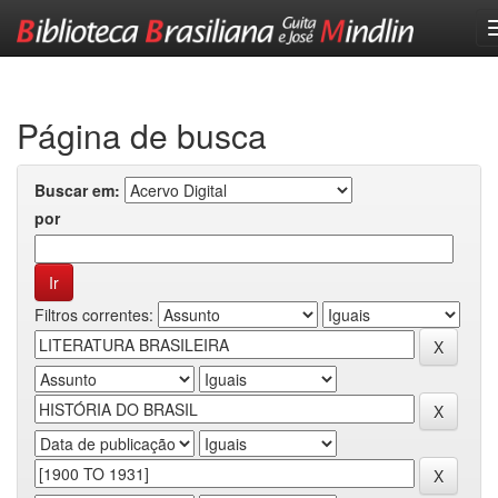
Skip
navigation
Página de busca
Buscar em:
por
Filtros correntes: