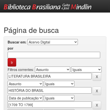
Skip
navigation
Página de busca
Buscar em:
por
Filtros correntes: