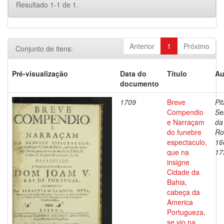
Resultado 1-1 de 1.
Anterior
1
Próximo
Conjunto de itens:
Pré-visualização
Data do
Título
Au
documento
1709
Breve
Pit
Compendio
Se
e Narraçam
da
do funebre
Ro
espectaculo,
16
que na
17
insigne
Cidade da
Bahia,
cabeça da
America
Portugueza,
se vio na