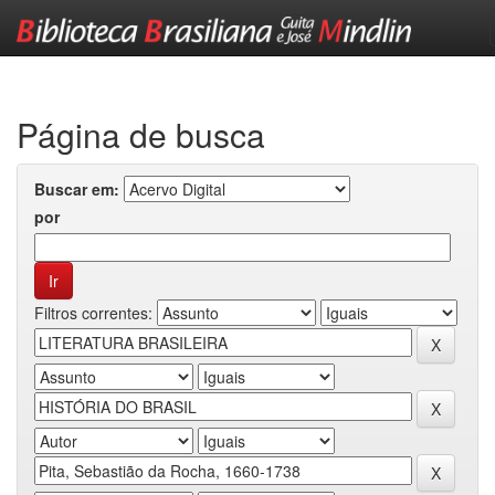
Skip
navigation
Página de busca
Buscar em:
por
Filtros correntes: