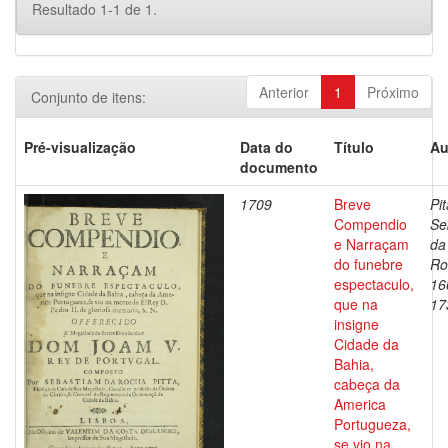
Resultado 1-1 de 1.
Anterior
1
Próximo
Conjunto de itens:
Pré-visualização
Data do
Título
Au
documento
1709
Breve
Pit
Compendio
Se
e Narraçam
da
do funebre
Ro
espectaculo,
16
que na
17
insigne
Cidade da
Bahia,
cabeça da
America
Portugueza,
se vio na