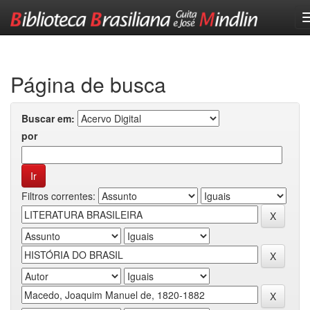
Skip
navigation
Página de busca
Buscar em:
por
Filtros correntes: