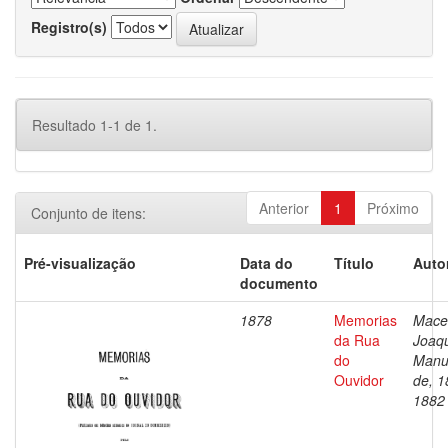
Registro(s)
Resultado 1-1 de 1.
Anterior
1
Próximo
Conjunto de itens:
Pré-visualização
Data do
Título
Auto
documento
1878
Memorias
Mace
da Rua
Joaq
do
Manu
Ouvidor
de, 1
1882