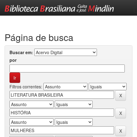
Skip
navigation
Página de busca
Buscar em:
por
Filtros correntes: