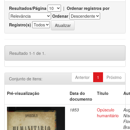
Resultados/Página
|
Ordenar registros por
Ordenar
Registro(s)
Resultado 1-1 de 1.
Anterior
1
Próximo
Conjunto de itens:
Pré-visualização
Data do
Título
Aut
documento
1853
Opúsculo
Aug
humanitário
Nís
Flo
Bras