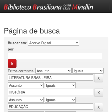
Skip
navigation
Página de busca
Buscar em:
por
Filtros correntes: