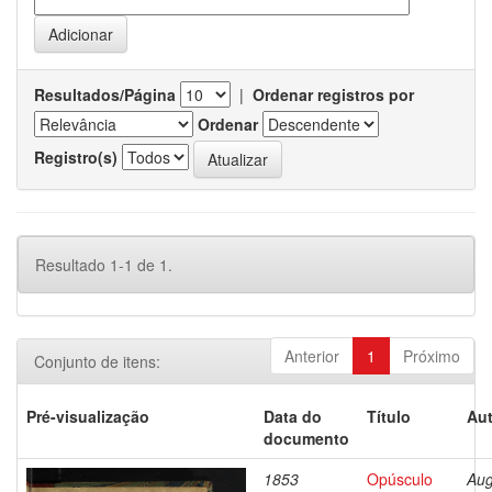
Resultados/Página
|
Ordenar registros por
Ordenar
Registro(s)
Resultado 1-1 de 1.
Anterior
1
Próximo
Conjunto de itens:
Pré-visualização
Data do
Título
Aut
documento
1853
Opúsculo
Aug