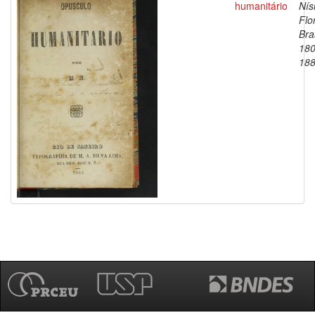
humanitário
Nís
Flo
Bras
180
18