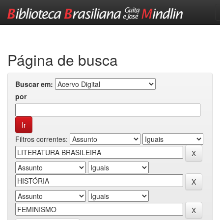
Skip
navigation
Página de busca
Buscar em:
por
Filtros correntes: