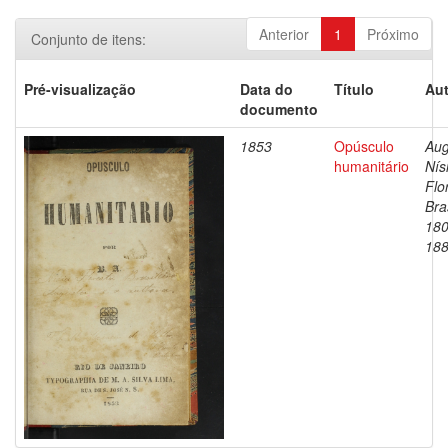
Anterior
1
Próximo
Conjunto de itens:
Pré-visualização
Data do
Título
Aut
documento
1853
Opúsculo
Aug
humanitário
Nís
Flo
Bras
180
18