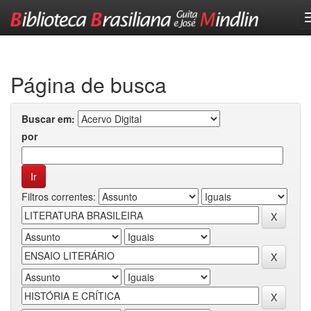
Skip
navigation
Página de busca
Buscar em:
por
Filtros correntes: