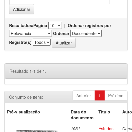
Resultados/Página
|
Ordenar registros por
Ordenar
Registro(s)
Resultado 1-1 de 1.
Anterior
1
Próximo
Conjunto de itens:
Pré-visualização
Data do
Título
Auto
documento
1931
Estudos
Carv