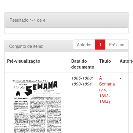
Resultado 1-4 de 4.
Anterior
1
Próximo
Conjunto de itens:
Pré-visualização
Data do
Título
Autor(
documento
1885-1888;
A
-
1893-1894
Semana
(v.4,
1893-
1894)