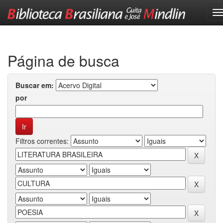
Skip
navigation
Página de busca
Buscar em:
por
Filtros correntes: