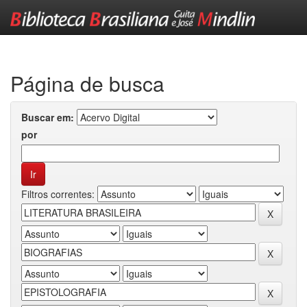
Skip
navigation
Página de busca
Buscar em:
por
Filtros correntes: