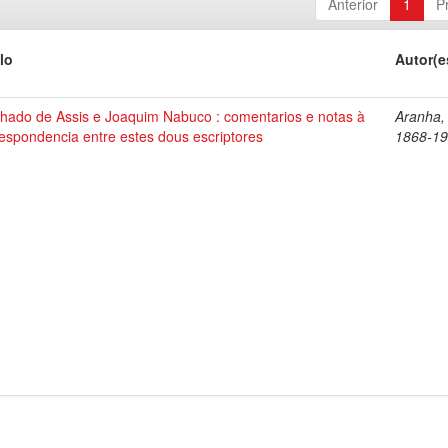
Anterior
1
P
lo
Autor(e
hado de Assis e Joaquim Nabuco : comentarios e notas à
Aranha,
espondencia entre estes dous escriptores
1868-1