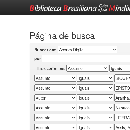
Skip
navigation
Página de busca
Buscar em:
por
Filtros correntes: