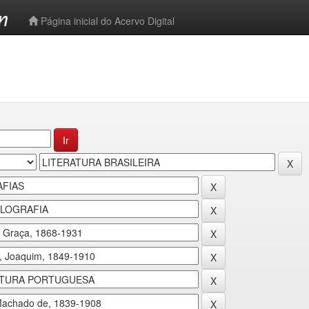
-->
Página inicial do Acervo Digital