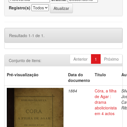
Registro(s)
Resultado 1-1 de 1.
Anterior
1
Próximo
Conjunto de itens:
Pré-visualização
Data do
Título
Au
documento
1884
Córa, a filha
Sil
de Agar :
Jo
drama
Cav
abolicionista
Rib
em 4 actos