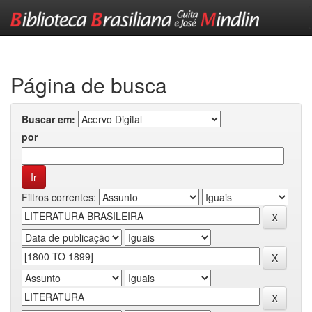
Skip
navigation
Página de busca
Buscar em:
por
Filtros correntes: