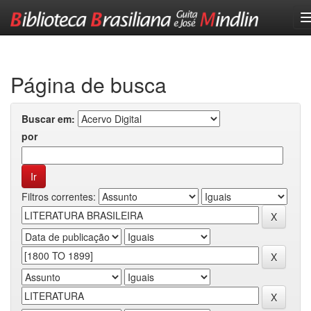
Skip
navigation
Página de busca
Buscar em:
por
Filtros correntes: