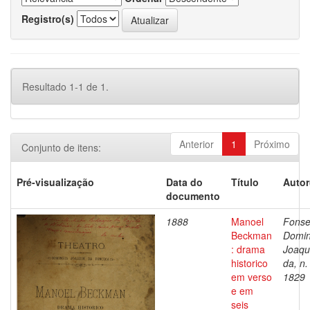
Registro(s)
Resultado 1-1 de 1.
Anterior
1
Próximo
Conjunto de itens:
Pré-visualização
Data do
Título
Autor
documento
1888
Manoel
Fonse
Beckman
Domi
: drama
Joaqu
historico
da, n.
em verso
1829
e em
seis