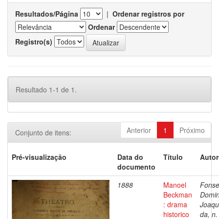
Resultados/Página
|
Ordenar registros por
Ordenar
Registro(s)
Resultado 1-1 de 1.
Anterior
1
Próximo
Conjunto de itens:
Pré-visualização
Data do
Título
Autor
documento
1888
Manoel
Fonse
Beckman
Domi
: drama
Joaqu
historico
da, n.