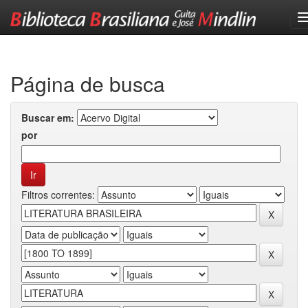
Skip
navigation
Página de busca
Buscar em:
por
Filtros correntes: