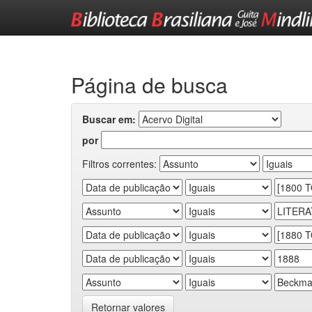
Skip
navigation
Página de busca
Buscar em:
por
Filtros correntes:
Retornar valores