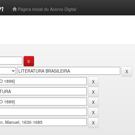
-->
Página inicial do Acervo Digital