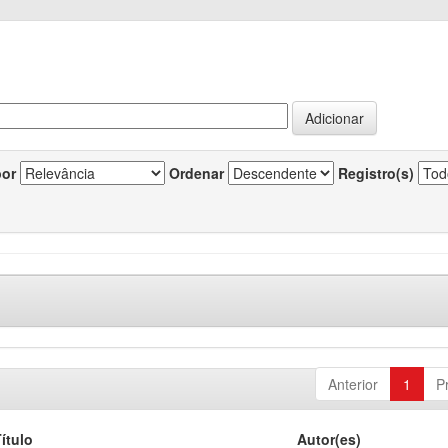
por
Ordenar
Registro(s)
Anterior
1
P
ítulo
Autor(es)