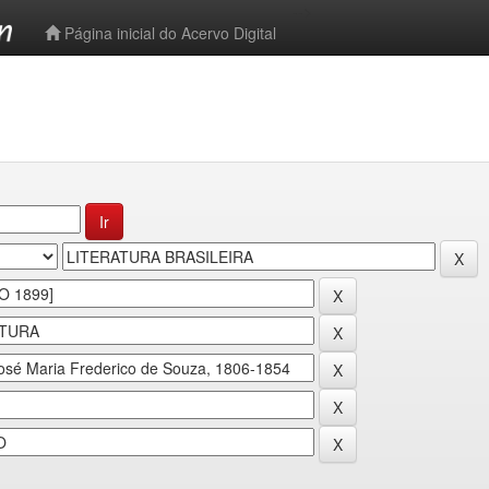
-->
Página inicial do Acervo Digital