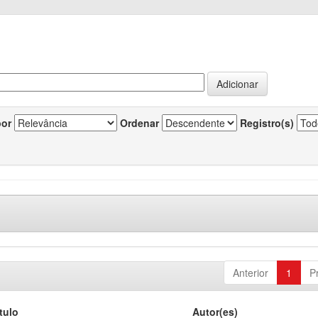
por
Ordenar
Registro(s)
Anterior
1
P
tulo
Autor(es)