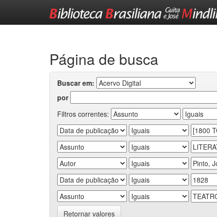
Skip
navigation
Página de busca
Buscar em:
por
Filtros correntes:
Retornar valores