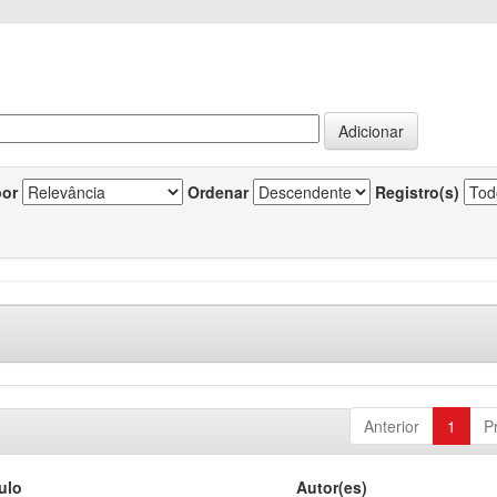
por
Ordenar
Registro(s)
Anterior
1
P
tulo
Autor(es)