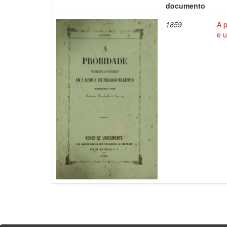
documento
1859
A 
e 