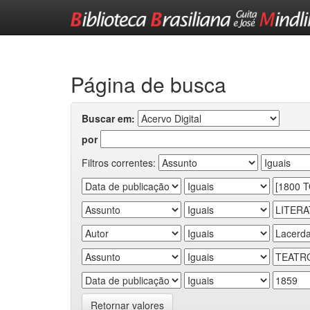
Skip
navigation
Página de busca
Buscar em:
por
Filtros correntes:
Retornar valores