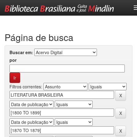
Skip
navigation
Página de busca
Buscar em:
por
Filtros correntes: