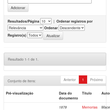
Resultados/Página
|
Ordenar registros por
Ordenar
Registro(s)
Resultado 1-1 de 1.
Anterior
1
Próximo
Conjunto de itens:
Pré-visualização
Data do
Título
Auto
documento
1878
Memorias
Mace