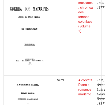
mascates
1829
: chronica
1877
dos
tempos
coloniaes
(Volume
1)
1873
A corveta
Tefé,
Diana :
Anton
romance
Luis 
maritimo
Hoonh
Barão
1837