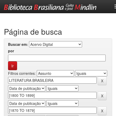
Skip
navigation
Página de busca
Buscar em:
por
Filtros correntes: