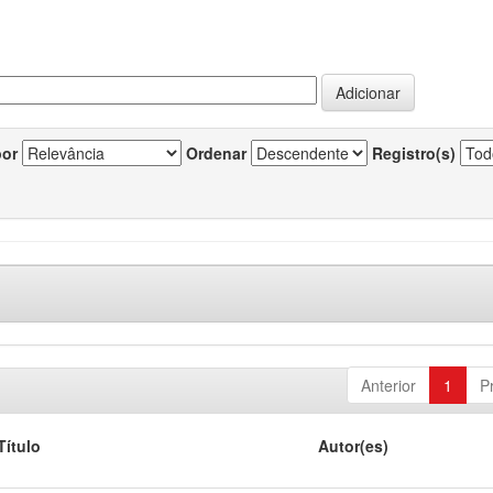
por
Ordenar
Registro(s)
Anterior
1
P
Título
Autor(es)