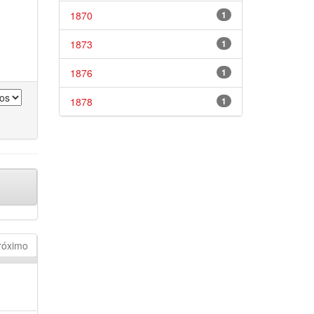
1870
1
1873
1
1876
1
1878
1
róximo