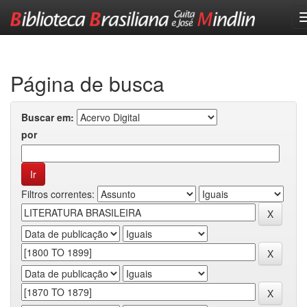
Skip
navigation
Página de busca
Buscar em:
por
Filtros correntes: