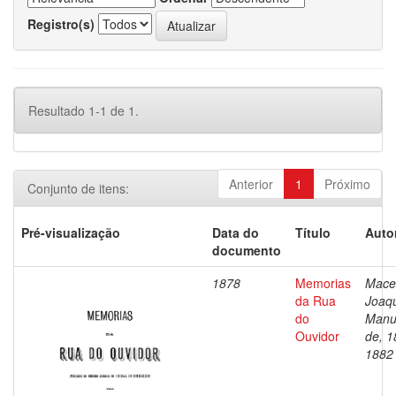
Registro(s)
Resultado 1-1 de 1.
Anterior
1
Próximo
Conjunto de itens:
Pré-visualização
Data do
Título
Auto
documento
1878
Memorias
Mace
da Rua
Joaq
do
Manu
Ouvidor
de, 1
1882