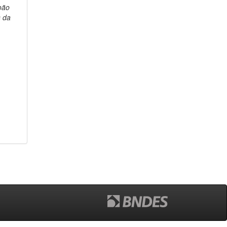
oão
 da