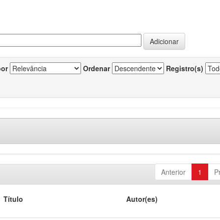
por
Ordenar
Registro(s)
Anterior
1
P
Título
Autor(es)