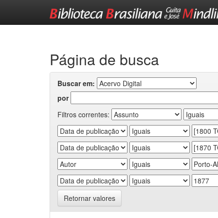
Skip
navigation
Página de busca
Buscar em:
por
Filtros correntes:
Retornar valores