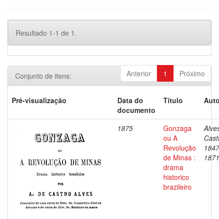
Resultado 1-1 de 1.
Anterior
1
Próximo
Conjunto de itens:
Pré-visualização
Data do
Título
Auto
documento
1875
Gonzaga
Alve
ou A
Cast
Revolução
1847
de Minas :
187
drama
historico
brazileiro