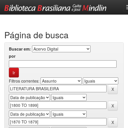
Skip
navigation
Página de busca
Buscar em:
por
Filtros correntes: