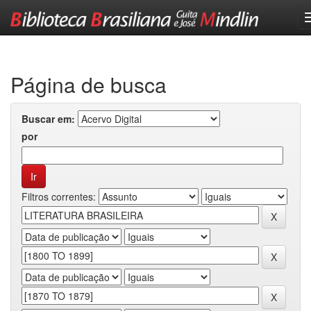
Skip
navigation
Página de busca
Buscar em:
por
Filtros correntes: