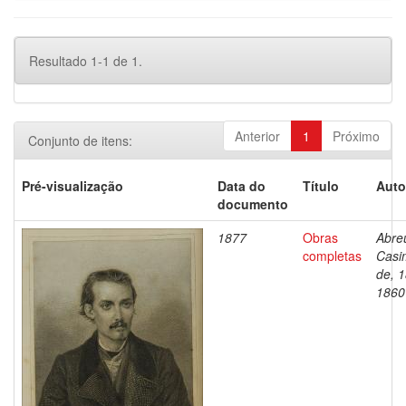
Resultado 1-1 de 1.
Anterior
1
Próximo
Conjunto de itens:
Pré-visualização
Data do
Título
Auto
documento
1877
Obras
Abre
completas
Casi
de, 
1860