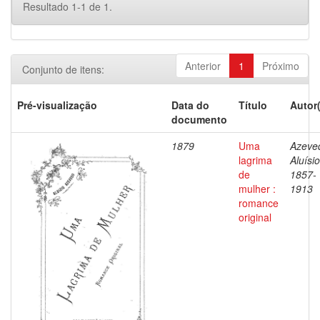
Resultado 1-1 de 1.
Anterior
1
Próximo
Conjunto de itens:
Pré-visualização
Data do
Título
Autor
documento
1879
Uma
Azeve
lagrima
Aluísio
de
1857-
mulher :
1913
romance
original