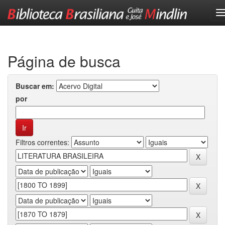
Skip
navigation
Página de busca
Buscar em:
por
Filtros correntes: