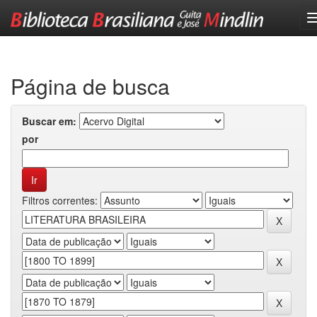
Skip
navigation
Página de busca
Buscar em:
por
Filtros correntes: