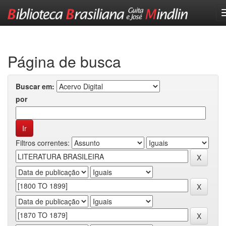
Skip
navigation
Página de busca
Buscar em:
por
Filtros correntes: