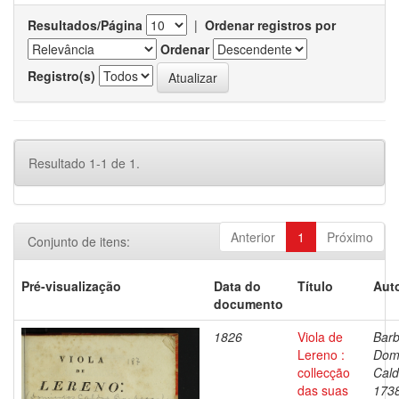
Resultados/Página
|
Ordenar registros por
Ordenar
Registro(s)
Resultado 1-1 de 1.
Anterior
1
Próximo
Conjunto de itens:
Pré-visualização
Data do
Título
Auto
documento
1826
Viola de
Barb
Lereno :
Dom
collecção
Cald
das suas
173