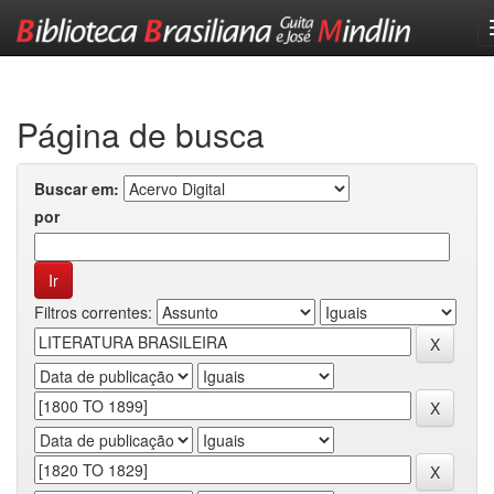
Skip
navigation
Página de busca
Buscar em:
por
Filtros correntes: